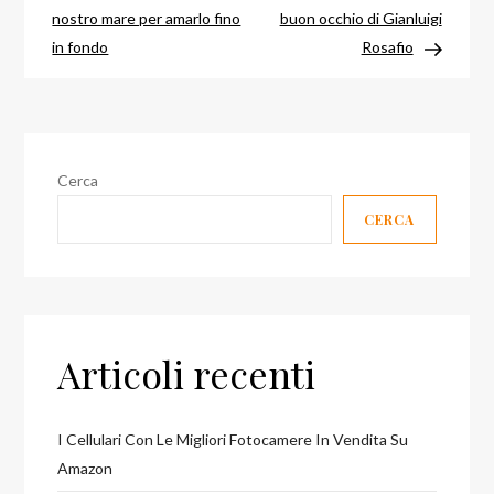
articoli
nostro mare per amarlo fino
buon occhio di Gianluigi
in fondo
Rosafio
Cerca
CERCA
Articoli recenti
I Cellulari Con Le Migliori Fotocamere In Vendita Su
Amazon