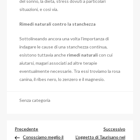
del sonno, la dieta, stress dovuti a particolari
situazioni, e così via.
Rimedi naturali contro la stanchezza
Sottolineando ancora una volta l’importanza di
indagare le cause di una stanchezza continua,
esistono tuttavia anche
rimedi naturali
con cui
aiutarsi, magari associati ad altre terapie
eventualmente necessarie. Tra essi troviamo la rosa
canina, il ribes nero, lo zenzero e il magnesio.
Senza categoria
Navigazione
Articolo
Articol
Precedente
Successivo
precedente
success
Conosciamo meglio il
L’oggetto di Taurisano nel