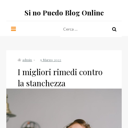
Salta
Si no Puedo Blog Online
al
contenuto
Ricerca
per:
di:
admin
I migliori rimedi contro
la stanchezza